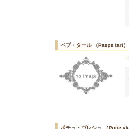
ペプ・タール （Paepe tart）
コ
ポチュ・ヴレシュ （Potje vle