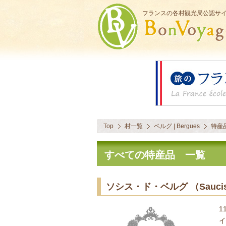
フランスの各村観光局公認サ
Top
村一覧
ベルグ | Bergues
特産
すべての特産品 一覧
ソシス・ド・ベルグ （Saucisse
1
イ