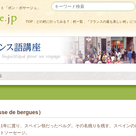
イト「ボン・ボヤージュ」
TOP
どの村に行ってみる？
村一覧
『フランスの最も美しい村』に
品
 de bergues）
11年に渡り、スペイン領だったベルグ。その名残りを残す、スペイン
トソーセージ。