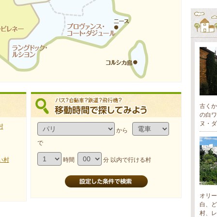
古くか
の白ワ
ヌ・ダ
村
から
で
い村
時間
分 以内で行ける村
オリー
白、ど
村、レ