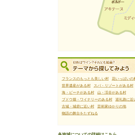
フランスのもっとも美しい村
花いっぱいの
世界遺産がある村
スパ・リゾートがある村
海・ビーチがある村
山・渓谷がある村
ブドウ畑・ワイナリーのある村
巡礼路に近
古城・城砦に近い村
芸術家ゆかりの地
物語の舞台をたずねる
各地域についての詳細はこちら