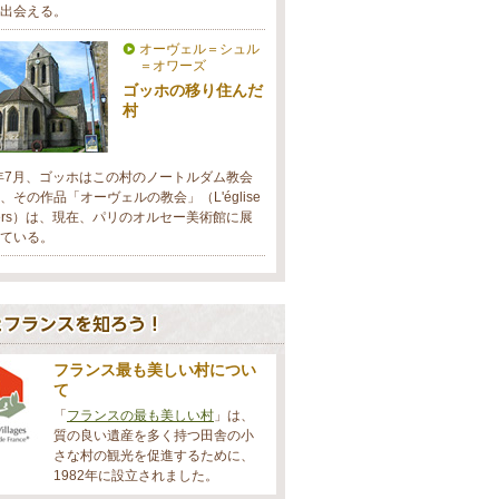
出会える。
オーヴェル＝シュル
＝オワーズ
ゴッホの移り住んだ
村
0年7月、ゴッホはこの村のノートルダム教会
、その作品「オーヴェルの教会」（L'église
uvers）は、現在、パリのオルセー美術館に展
ている。
フランス最も美しい村につい
て
「
フランスの最も美しい村
」は、
質の良い遺産を多く持つ田舎の小
さな村の観光を促進するために、
1982年に設立されました。