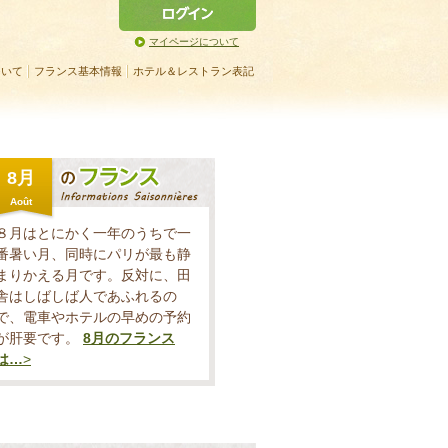
マイページについて
ついて
フランス基本情報
ホテル＆レストラン表記
8月
Août
８月はとにかく一年のうちで一
番暑い月、同時にパリが最も静
まりかえる月です。反対に、田
舎はしばしば人であふれるの
で、電車やホテルの早めの予約
が肝要です。
8月
のフランス
は…
>