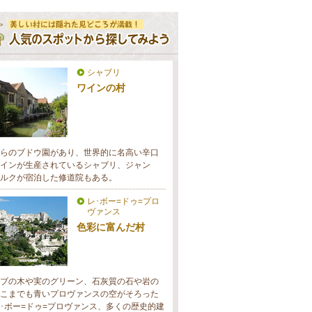
シャブリ
ワインの村
らのブドウ園があり、世界的に名高い辛口
インが 生産されているシャブリ、ジャン
ルクが宿泊した修道院もある。
レ･ボー=ドゥ=プロ
ヴァンス
色彩に富んだ村
ブの木や実のグリーン、石灰質の石や岩の
こまでも青いプロヴァンスの空がそろった
･ボー=ドゥ=プロヴァンス、多くの歴史的建