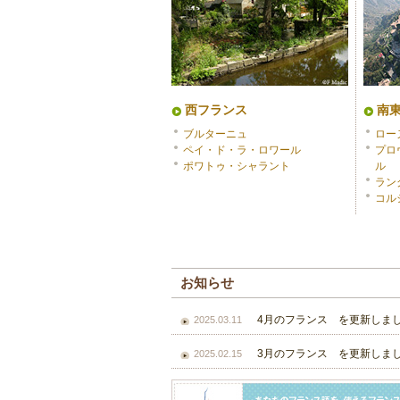
西フランス
南
ブルターニュ
ロー
ペイ・ド・ラ・ロワール
プロ
ポワトゥ・シャラント
ル
ラン
コル
お知らせ
4月のフランス を更新しま
2025.03.11
3月のフランス を更新しま
2025.02.15