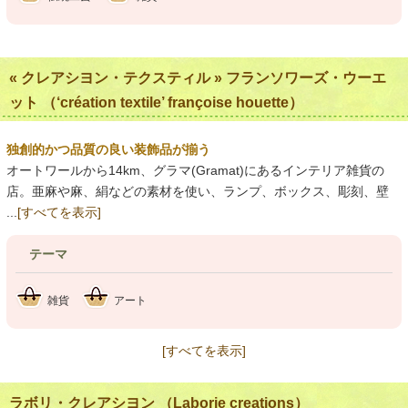
« クレアシヨン・テクスティル » フランソワーズ・ウーエ
ット （‘création textile’ françoise houette）
独創的かつ品質の良い装飾品が揃う
オートワールから14km、グラマ(Gramat)にあるインテリア雑貨の
店。亜麻や麻、絹などの素材を使い、ランプ、ボックス、彫刻、壁
...
[すべてを表示]
テーマ
雑貨
アート
[すべてを表示]
ラボリ・クレアシヨン （Laborie creations）