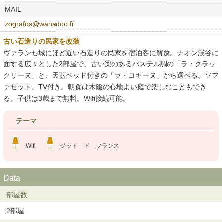
MAIL
zografos@wanadoo.fr
古い石造りの民家を改装
ヴァランセ城にほど近い石造りの民家を宿泊客に解放。ナオン渓谷に
面する広々とした2部屋で、古い梁のあるパステル調の「ラ・クラッ
クリーヌ」と、天蓋ベッド付きの「ラ・コキーヌ」から選べる。ソフ
ァセット、TV付き。朝食は木陰の心地よい庭で楽しむこともでき
る。子供は3歳まで無料。Wifi接続可能。
テーマ
Wifi
ジット ド フランス
Data
部屋数
2部屋