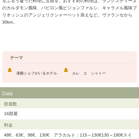
をふるう凝った料理に舌鼓を。おすすめの料理は、ラングスティーヌ
のカルダモン風味、バビロン風ピジョンファルシ、キャラメル風味ブ
リオッシュのアンジェリクシャーベット添えなど。ヴァランセから
30km。
テーマ
凄腕シェフがいるホテル
ルレ エ シャトー
Data
部屋数
16部屋
料金
48€、63€、98€、130€ アラカルト：115～130€130～180€スイ