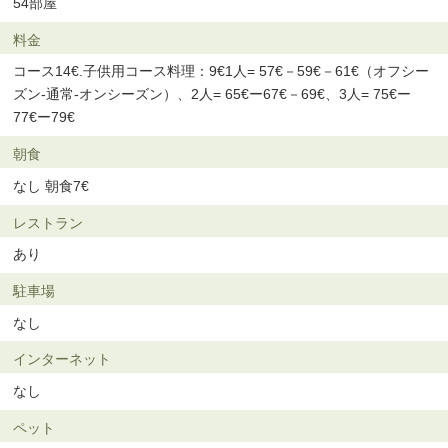
54部屋
料金
コース14€.子供用コース料理：9€1人= 57€－59€－61€（オフシー
ズン-通常-オンシーズン）、2人= 65€ー67€－69€、3人= 75€ー
77€ー79€
朝食
なし 朝食7€
レストラン
あり
駐車場
なし
インターネット
なし
ペット