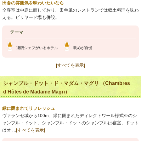
田舎の雰囲気を味わいたいなら
全客室は中庭に面しており、田舎風のレストランでは郷土料理を味わ
える。ビリヤード場も併設。
テーマ
凄腕シェフがいるホテル
眺めが自慢
[すべてを表示]
シャンブル・ドット・ド・マダム・マグリ （Chambres
d’Hôtes de Madame Magri）
緑に囲まれてリフレッシュ
ヴァランセ城から100m、緑に囲まれたディレクトワール様式※のシ
ャンブル・ドット。シャンブル・ドットのシャンブルは寝室、ドット
はオ ...
[すべてを表示]