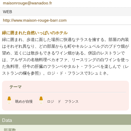
maisonrouge@wanadoo.fr
WEB
http://www.maison-rouge-barr.com
緑に囲まれた自然いっぱいのホテル
緑に囲まれ、歩道に面した場所に快適なテラスを擁する。部屋の内装
はそれぞれ異なり、どの部屋からも町やキルシュベルグのブドウ畑が
望め、近くには散歩もできるワイン畑がある。併設のレストランで
は、アルザスの名物料理ベカオファ、リースリングの白ワインを使っ
た魚料理、仔牛の肝臓のフランベやタルト・フランベを楽しんで（レ
ストランの欄を参照）。ロジ・ド・フランスで3シュミネ。
テーマ
眺めが自慢
ロジ ド フランス
Data
部屋数