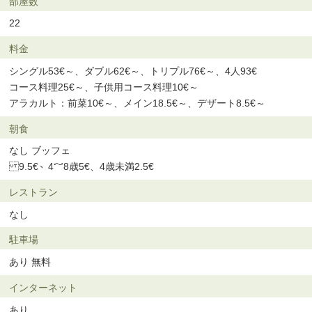
部屋数
22
料金
シングル53€～、ダブル62€～、トリプル76€～、4人93€
コース料理25€～、子供用コース料理10€～
アラカルト：前菜10€～、メイン18.5€～、デザート8.5€～
朝食
なし ブッフェ
9.5€、4～8歳5€、4歳未満2.5€
レストラン
なし
駐車場
あり 無料
インターネット
あり