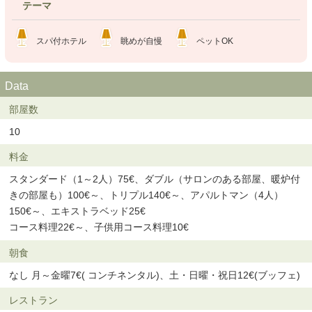
テーマ
スパ付ホテル
眺めが自慢
ペットOK
Data
部屋数
10
料金
スタンダード（1～2人）75€、ダブル（サロンのある部屋、暖炉付
きの部屋も）100€～、トリプル140€～、アパルトマン（4人）
150€～、エキストラベッド25€
コース料理22€～、子供用コース料理10€
朝食
なし 月～金曜7€( コンチネンタル)、土・日曜・祝日12€(ブッフェ)
レストラン