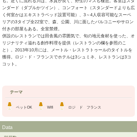
も。近くに流れる川は、水質が良く、野生のマスも棲息。客室はスタ
ンダード（ダブルかツイン）、コンフォート（スタンダードよりも広
く何室かはエキストラベッド設置可能）、3～4人収容可能なスーペ
リアの3タイプ全22室で、森、公園、川に面したバルコニーやサロン
付きの部屋もある。全室禁煙。
併設のレストランでは田舎風の雰囲気で、旬の地元食材を使った、オ
リジナリティ溢れる創作料理を提供（レストランの欄を参照のこ
と）。2013年10月には、メートル・レストラトゥールのタイトルを
獲得。ロジ・ド・フランスでホテルは3シュミネ、レストランは3コ
コット。
テーマ
ペットOK
Wifi
ロジ ド フランス
Data