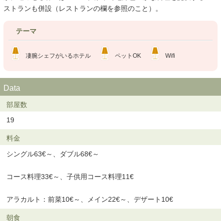
ストランも併設（レストランの欄を参照のこと）。
テーマ
凄腕シェフがいるホテル
ペットOK
Wifi
Data
部屋数
19
料金
シングル63€～、ダブル68€～
コース料理33€～、子供用コース料理11€
アラカルト：前菜10€～、メイン22€～、デザート10€
朝食