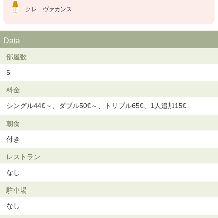
クレ ヴァカンス
Data
部屋数
5
料金
シングル44€～、ダブル50€～、トリプル65€、1人追加15€
朝食
付き
レストラン
なし
駐車場
なし