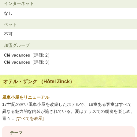
インターネット
なし
ペット
不可
加盟グループ
Clé vacances（評価: 2）
Clé vacances（評価: 3）
オテル・ザンク （Hôtel Zinck）
風車小屋をリニューアル
17世紀の古い風車小屋を改築したホテルで、18室ある客室はすべて
異なる魅力的な内装が施されている。夏はテラスでの朝食を楽しめ、
青々 ...
[すべてを表示]
テーマ