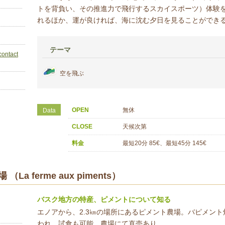
トを背負い、その推進力で飛行するスカイスポーツ）体験
れるほか、運が良ければ、海に沈む夕日を見ることができ
テーマ
contact
空を飛ぶ
OPEN
無休
Data
CLOSE
天候次第
料金
最短20分 85€、最短45分 145€
 ferme aux piments）
バスク地方の特産、ピメントについて知る
エノアから、2.3㎞の場所にあるピメント農場。バピメン
われ、試食も可能。農場にて直売あり。