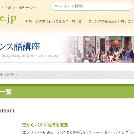
イト「ボン・ボヤージュ」
TOP
どの村に行ってみる？
村一覧
『フランスの最も美しい村』に
ティビティ
一覧
teur）
空からバスク地方を遊覧
エノアから6.9㎞、バスクの中心でパラモーター（パラグ