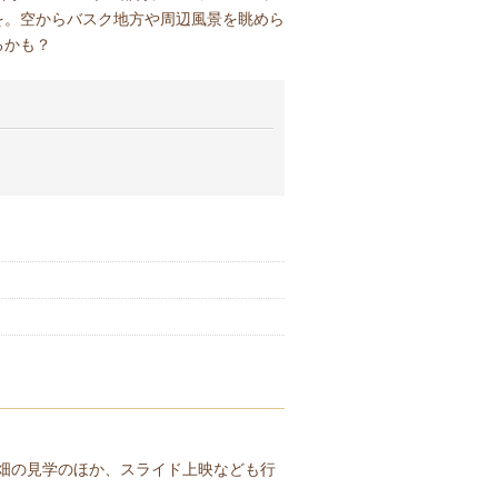
を。空からバスク地方や周辺風景を眺めら
るかも？
ト畑の見学のほか、スライド上映なども行