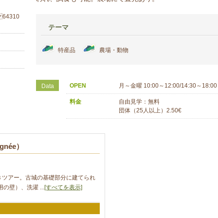
 64310
テーマ
特産品
農場・動物
OPEN
月～金曜 10:00～12:00/14:30～18:00
Data
料金
自由見学：無料
団体（25人以上）2.50€
gnée）
きツアー。古城の基礎部分に建てられ
壁）、洗濯 ...
[すべてを表示]