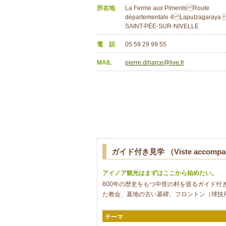
所在地
La Ferme aux Piments Route
départementale 4 Laputzagaraya
SAINT-PÉE-SUR-NIVELLE
電 話
05 59 29 99 55
MAIL
pierre.diharce@live.fr
ガイド付き見学 （Viste accompa
アイノア観光はまずはここから始めたい。
800年の歴史をもつ中世の村を巡るガイド付
た教会、墓地の古い墓碑、フロントン（球技用の
テーマ