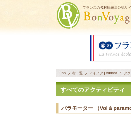
フランスの各村観光局公認サ
Top
村一覧
アイノア | Ainhoa
アク
すべてのアクティビティ 
パラモーター （Vol à paramo