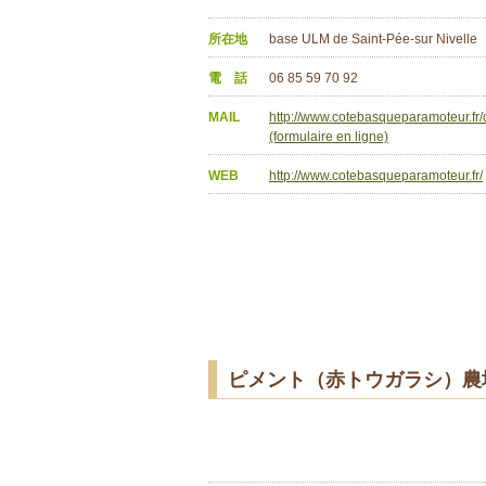
所在地
base ULM de Saint-Pée-sur Nivelle
電 話
06 85 59 70 92
MAIL
http://www.cotebasqueparamoteur.fr/
(formulaire en ligne)
WEB
http://www.cotebasqueparamoteur.fr/
ピメント（赤トウガラシ）農場 （La