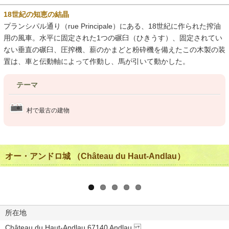
18世紀の知恵の結晶
プランシパル通り（rue Principale）にある、18世紀に作られた搾油
用の風車。水平に固定された1つの碾臼（ひきうす）、固定されてい
ない垂直の碾臼、圧搾機、薪のかまどと粉砕機を備えたこの木製の装
置は、車と伝動軸によって作動し、馬が引いて動かした。
テーマ
村で最古の建物
オー・アンドロ城 （Château du Haut-Andlau）
所在地
Château du Haut-Andlau 67140 Andlau