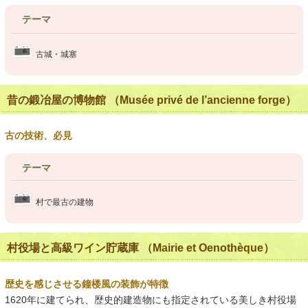
テーマ
古城・城塞
昔の鍛冶屋の博物館 （Musée privé de l’ancienne forge）
古の技術、必見
テーマ
村で最古の建物
村役場と高級ワイン貯蔵庫 （Mairie et Oenothèque）
歴史を感じさせる鐘楼風の装飾が特徴
1620年に建てられ、歴史的建造物にも指定されている美しき村役場