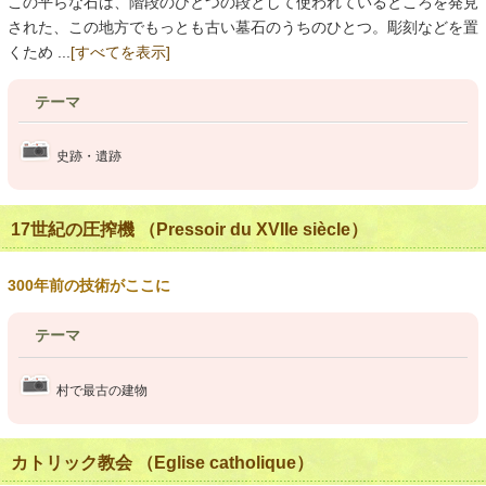
この平らな石は、階段のひとつの段として使われているところを発見
された、この地方でもっとも古い墓石のうちのひとつ。彫刻などを置
くため ...
[すべてを表示]
テーマ
史跡・遺跡
17世紀の圧搾機 （Pressoir du XVIIe siècle）
300年前の技術がここに
テーマ
村で最古の建物
カトリック教会 （Eglise catholique）