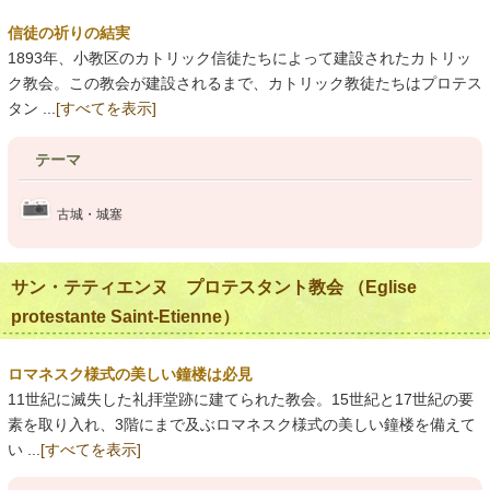
信徒の祈りの結実
1893年、小教区のカトリック信徒たちによって建設されたカトリッ
ク教会。この教会が建設されるまで、カトリック教徒たちはプロテス
タン ...
[すべてを表示]
テーマ
古城・城塞
サン・テティエンヌ プロテスタント教会 （Eglise
protestante Saint-Etienne）
ロマネスク様式の美しい鐘楼は必見
11世紀に滅失した礼拝堂跡に建てられた教会。15世紀と17世紀の要
素を取り入れ、3階にまで及ぶロマネスク様式の美しい鐘楼を備えて
い ...
[すべてを表示]