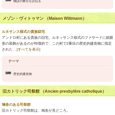
物語の舞台を訪ねる
メゾン・ヴィトゥマン （Maison Wittmann）
ルネサンス様式の貴族邸宅
アンドロ村にある貴族の旧宅。ルネッサンス様式のファサードに銃眼
形の装飾があるのが特徴的で、この村で2番目の歴史的建造物に指定
された ...
[すべてを表示]
テーマ
歴史的建造物
旧カトリック司祭館 （Ancien presbytère catholique）
鳩舎のある司祭館
旧カトリック司祭館は、鳩舎が見どころ。