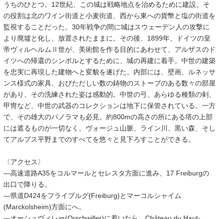
うちのひとつ。12世紀、この城は戦略地点を治めるために建設。そ
の役割は北のワイン街道と小麦街道、西から東への貨幣と塩の街道を
監視することだった。30年戦争の間に城はスウェーデン人の攻撃に
より廃墟と化し、放置されたままに。その後、1899年、ドイツの皇
帝ヴィルヘルムⅡ世が、美術館を作る目的にあわせて、アルザスのド
イツへの帰還のシンボルとするために、城の再建に着手。中世の建築
を忠実に再現した建物へと変貌を遂げた。内部には、壁画、ルネッサ
ンス様式の家具、おびただしい数の鋳物のストーブのある数々の部屋
があり、その洗練された姿は感動的。中世の弓、あらゆる種類の剣、
甲冑など、中世の武器のコレクションは地下に保管されている。一方
で、その雄大のパノラマも必見。約800mの高さの所にある塔の上部
には遮るものが一切なく、ヴォージュ山脈、ライン川、黒い森、そし
てアルプス平野までのすべてを悠々と見下ろすことができる。
〈アクセス〉
―高速道路A35をコルマールとセレスタ方面に進み、17 Freiburgの
出口で降りる。
―県道D424をフライブルグ(Freiburg)とマーコルシャイム
(Marckolsheim)方面にへ。
―オーシュヴィレー(Orschwiller)に着いたら、Château du Haut-