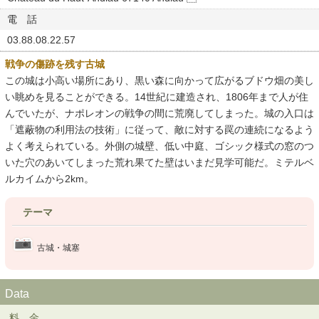
電 話
03.88.08.22.57
戦争の傷跡を残す古城
この城は小高い場所にあり、黒い森に向かって広がるブドウ畑の美し
い眺めを見ることができる。14世紀に建造され、1806年まで人が住
んでいたが、ナポレオンの戦争の間に荒廃してしまった。城の入口は
「遮蔽物の利用法の技術」に従って、敵に対する罠の連続になるよう
よく考えられている。外側の城壁、低い中庭、ゴシック様式の窓のつ
いた穴のあいてしまった荒れ果てた壁はいまだ見学可能だ。ミテルベ
ルカイムから2km。
テーマ
古城・城塞
Data
料 金