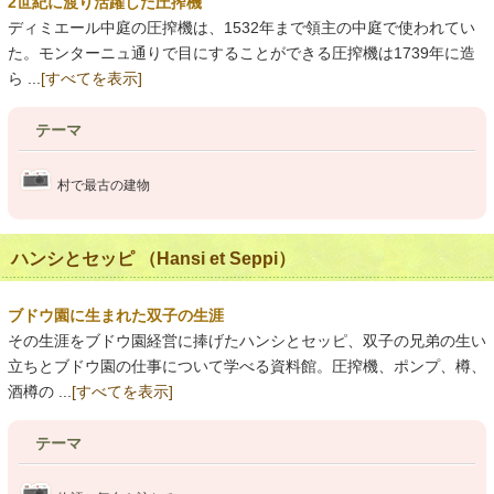
2世紀に渡り活躍した圧搾機
ディミエール中庭の圧搾機は、1532年まで領主の中庭で使われてい
た。モンターニュ通りで目にすることができる圧搾機は1739年に造
ら ...
[すべてを表示]
テーマ
村で最古の建物
ハンシとセッピ （Hansi et Seppi）
ブドウ園に生まれた双子の生涯
その生涯をブドウ園経営に捧げたハンシとセッピ、双子の兄弟の生い
立ちとブドウ園の仕事について学べる資料館。圧搾機、ポンプ、樽、
酒樽の ...
[すべてを表示]
テーマ