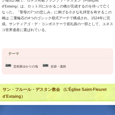
ク様式の橋で、ロデズ司教フランソワ・デスタン（François
d'Estaing）は、ロット川にかかるこの橋が完成するのを待って亡く
なった。「聖母の7つの悲しみ」に捧げる小さな礼拝堂を有するこの
橋は 二重輪石の4つのゴシック様式アーチで構成され、1524年に完
成。サンティアゴ・デ・コンポステーラ巡礼路の一部として、ユネス
コ世界遺産に選ばれている。
テーマ
芸術家ゆかりの地
史跡・遺跡
サン・フルール・デスタン教会 （L’Église Saint-Fleuret
d’Estaing）