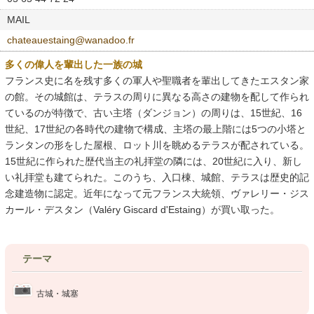
MAIL
chateauestaing@wanadoo.fr
多くの偉人を輩出した一族の城
フランス史に名を残す多くの軍人や聖職者を輩出してきたエスタン家
の館。その城館は、テラスの周りに異なる高さの建物を配して作られ
ているのが特徴で、古い主塔（ダンジョン）の周りは、15世紀、16
世紀、17世紀の各時代の建物で構成、主塔の最上階には5つの小塔と
ランタンの形をした屋根、ロット川を眺めるテラスが配されている。
15世紀に作られた歴代当主の礼拝堂の隣には、20世紀に入り、新し
い礼拝堂も建てられた。このうち、入口棟、城館、テラスは歴史的記
念建造物に認定。近年になって元フランス大統領、ヴァレリー・ジス
カール・デスタン（Valéry Giscard d'Estaing）が買い取った。
テーマ
古城・城塞